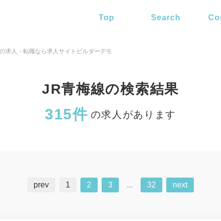
Top
Search
Co
線の求人・転職なら求人サイトビルダーデモ
JR青梅線の検索結果
315件
の求人があります
prev
1
2
3
...
32
next