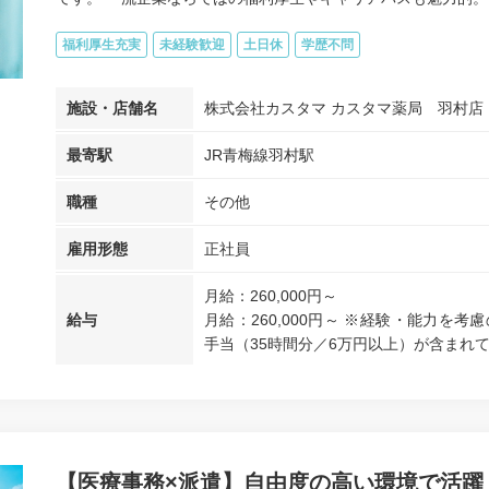
福利厚生充実
未経験歓迎
土日休
学歴不問
施設・店舗名
株式会社カスタマ カスタマ薬局 羽村店
最寄駅
JR青梅線羽村駅
職種
その他
雇用形態
正社員
月給：260,000円～
給与
月給：260,000円～ ※経験・能力を
手当（35時間分／6万円以上）が含まれて
【医療事務×派遣】自由度の高い環境で活躍