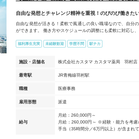
自由な発想とチャレンジ精神を重視！のびのび働きた
自由な発想が活きる！柔軟で風通しの良い職場なので、自分の
ができます。 働き方やスケジュールの調整にも柔軟に対応し、自
福利厚生充実
未経験歓迎
学歴不問
駅チカ
施設・店舗名
株式会社カスタマ カスタマ薬局 羽村店
最寄駅
JR青梅線羽村駅
職種
医療事務
雇用形態
派遣
月給：260,000円～
給与
月給：260,000円～ ※経験・能力を
手当（35時間分／6万円以上）が含まれて