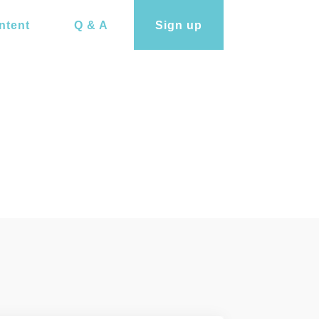
ntent
Q & A
Sign up