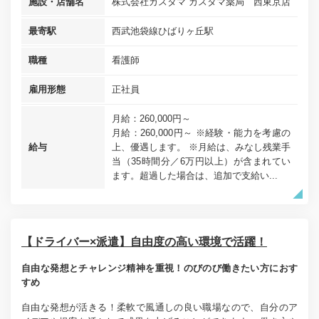
施設・店舗名
株式会社カスタマ カスタマ薬局 西東京店
最寄駅
西武池袋線ひばりヶ丘駅
職種
看護師
雇用形態
正社員
月給：260,000円～
月給：260,000円～ ※経験・能力を考慮の
給与
上、優遇します。 ※月給は、みなし残業手
当（35時間分／6万円以上）が含まれてい
ます。超過した場合は、追加で支給い...
【ドライバー×派遣】自由度の高い環境で活躍！
自由な発想とチャレンジ精神を重視！のびのび働きたい方におす
すめ
自由な発想が活きる！柔軟で風通しの良い職場なので、自分のア