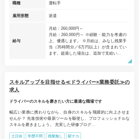
職種
運転手
雇用形態
派遣
月給：260,000円～
月給：260,000円～ ※経験・能力を考慮の
給与
上、優遇します。 ※月給は、みなし残業手
当（35時間分／6万円以上）が含まれてい
ます。超過した場合は、追加で支給い...
スキルアップを目指せる≪ドライバー×業務委託≫の
求人
ドライバーのスキルを磨きたい方に最適な職場です
幅広い業務に携わりながら、自身のスキルを飛躍的に向上させま
せんか？ 先進技術や最新ツールを駆使し、プロフェッショナルな
スキルを磨きましょう。 充実した研修プログ...
土日休
学歴不問
残業無し
駅チカ