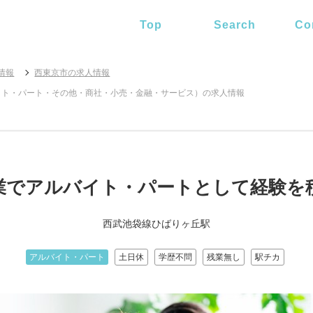
Top
Search
Co
情報
西東京市の求人情報
イト・パート・その他・商社・小売・金融・サービス）の求人情報
業でアルバイト・パートとして経験を
西武池袋線ひばりヶ丘駅
アルバイト・パート
土日休
学歴不問
残業無し
駅チカ