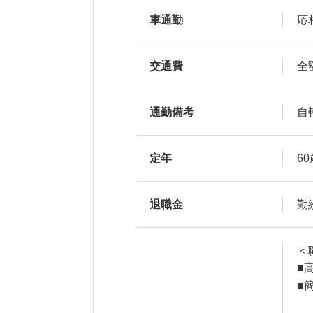
車通勤
応
交通費
全
通勤備考
自
定年
6
退職金
勤
＜
■
■