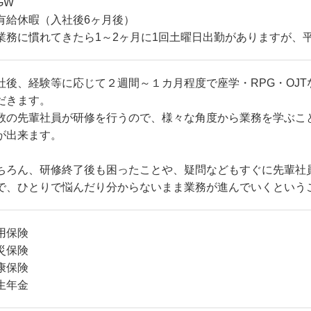
GW
有給休暇（入社後6ヶ月後）
業務に慣れてきたら1～2ヶ月に1回土曜日出勤がありますが、
社後、経験等に応じて２週間～１カ月程度で座学・RPG・OJ
だきます。
数の先輩社員が研修を行うので、様々な角度から業務を学ぶこ
が出来ます。
ちろん、研修終了後も困ったことや、疑問などもすぐに先輩社
で、ひとりで悩んだり分からないまま業務が進んでいくという
用保険
災保険
康保険
生年金