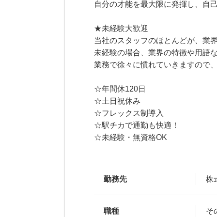
自分の才能を最大限に発揮し、自
★未経験大歓迎
当社のスタッフのほとんどが、業
未経験の場合、業界の特徴や用語
業務で徐々に慣れていきますので
☆年間休120日
☆土日祝休み
☆フレックス制導入
☆駅チカで通勤も快適！
☆未経験・無資格OK
勤務先
株
職種
そ