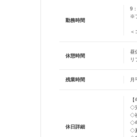
9：
※
勤務時間
＜
昼
休憩時間
リ
残業時間
月
【
◇
◇
◇
休日詳細
◇