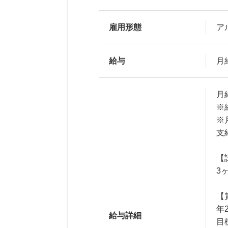
雇用形態
ア
給与
月給
月給
※
※
支
【
3
【
年
給与詳細
目