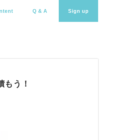
ntent
Q & A
Sign up
積もう！