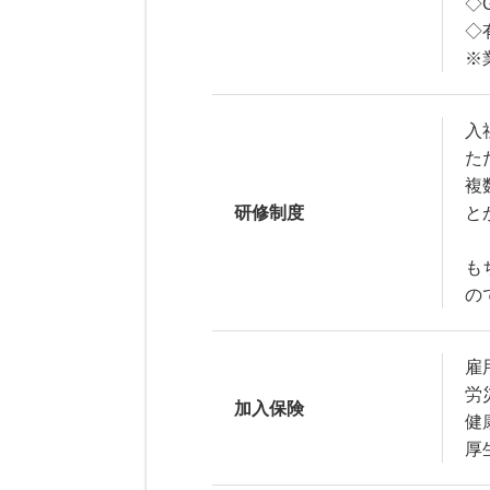
◇
◇
※
入
た
複
研修制度
と
も
の
雇
労
加入保険
健
厚