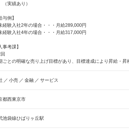
。（実績あり）
給与例】
未経験入社2年の場合・・・月給289,000円
未経験入社4年の場合・・・月給317,000円
人事考課】
2回
期ごとの明確な売り上げ目標があり、目標達成により昇給・昇
社
小売
金融
サービス
京都西東京市
武池袋線ひばりヶ丘駅