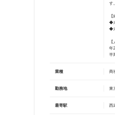
す
【
◆
◆
【
年
半
業種
商
勤務地
東
最寄駅
西