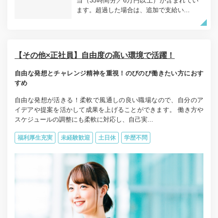
当（35時間分／6万円以上）が含まれてい
ます。超過した場合は、追加で支給い...
【その他×正社員】自由度の高い環境で活躍！
自由な発想とチャレンジ精神を重視！のびのび働きたい方におす
すめ
自由な発想が活きる！柔軟で風通しの良い職場なので、自分のア
イデアや提案を活かして成果を上げることができます。 働き方や
スケジュールの調整にも柔軟に対応し、自己実...
福利厚生充実
未経験歓迎
土日休
学歴不問