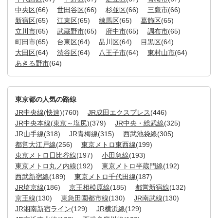
中央区
(66)
世田谷区
(66)
杉並区
(66)
三鷹市
(66)
新宿区
(65)
江東区
(65)
練馬区
(65)
葛飾区
(65)
立川市
(65)
武蔵野市
(65)
府中市
(65)
調布市
(65)
町田市
(65)
台東区
(64)
品川区
(64)
目黒区
(64)
大田区
(64)
渋谷区
(64)
八王子市
(64)
東村山市
(64)
あきる野市
(64)
東京都の人気の路線
JR中央線(快速)
(760)
JR成田エクスプレス
(446)
JR中央本線(東京～塩尻)
(379)
JR中央・総武線
(325)
JR山手線
(318)
JR青梅線
(315)
西武池袋線
(305)
都営大江戸線
(256)
東京メトロ東西線
(199)
東京メトロ日比谷線
(197)
小田急線
(193)
東京メトロ丸ノ内線
(192)
東京メトロ半蔵門線
(192)
西武新宿線
(189)
東京メトロ千代田線
(187)
JR埼京線
(186)
京王相模原線
(185)
都営新宿線
(132)
京王線
(130)
東急田園都市線
(130)
JR南武線
(130)
JR湘南新宿ライン
(129)
JR横浜線
(129)