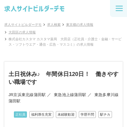
求人サイトビルダーデモ
求人検索
東京都の求人情報
大田区の求人情報
株式会社カスタマ カスタマ薬局 大田店（正社員・介護士・金融・サービ
ス・ソフトウエア・通信・広告・マスコミ）の求人情報
土日祝休み♪ 年間休日120日！ 働きやす
い職場です
JR京浜東北線蒲田駅
東急池上線蒲田駅
東急多摩川線
蒲田駅
正社員
福利厚生充実
未経験歓迎
学歴不問
駅チカ