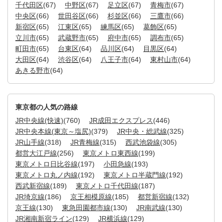
千代田区
(67)
中野区
(67)
足立区
(67)
青梅市
(67)
中央区
(66)
世田谷区
(66)
杉並区
(66)
三鷹市
(66)
新宿区
(65)
江東区
(65)
練馬区
(65)
葛飾区
(65)
立川市
(65)
武蔵野市
(65)
府中市
(65)
調布市
(65)
町田市
(65)
台東区
(64)
品川区
(64)
目黒区
(64)
大田区
(64)
渋谷区
(64)
八王子市
(64)
東村山市
(64)
あきる野市
(64)
東京都の人気の路線
JR中央線(快速)
(760)
JR成田エクスプレス
(446)
JR中央本線(東京～塩尻)
(379)
JR中央・総武線
(325)
JR山手線
(318)
JR青梅線
(315)
西武池袋線
(305)
都営大江戸線
(256)
東京メトロ東西線
(199)
東京メトロ日比谷線
(197)
小田急線
(193)
東京メトロ丸ノ内線
(192)
東京メトロ半蔵門線
(192)
西武新宿線
(189)
東京メトロ千代田線
(187)
JR埼京線
(186)
京王相模原線
(185)
都営新宿線
(132)
京王線
(130)
東急田園都市線
(130)
JR南武線
(130)
JR湘南新宿ライン
(129)
JR横浜線
(129)