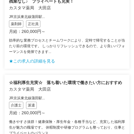
残業なし♪ プライベートも充実！
カスタマ薬局 大田店
JR京浜東北線蒲田駅...
薬剤師
正社員
月給：260,000円～
効率的な業務プロセスとチームワークにより、定時で帰宅することが当
たり前の環境です。 しっかりリフレッシュできるので、より良いパフォ
ーマンスを発揮できます...
★この求人の詳細を見る
☆福利厚生充実☆ 落ち着いた環境で働きたい方におすすめ
カスタマ薬局 大田店
JR京浜東北線蒲田駅...
介護士
派遣
月給：260,000円～
働きやすさ抜群！健康保険・厚生年金・各種手当など、充実した福利厚
生が魅力の職場です。 休暇制度や研修プログラムも整っており、仕事と
プライベートのバランス...