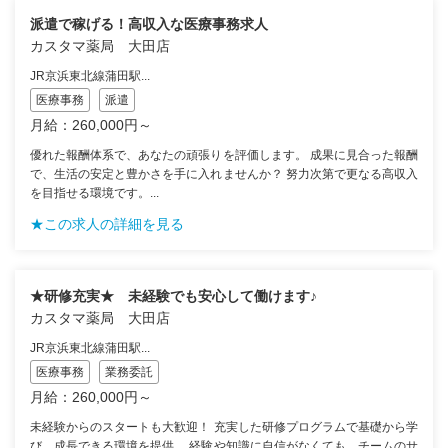
派遣で稼げる！高収入な医療事務求人
カスタマ薬局 大田店
JR京浜東北線蒲田駅...
医療事務
派遣
月給：260,000円～
優れた報酬体系で、あなたの頑張りを評価します。 成果に見合った報酬
で、生活の安定と豊かさを手に入れませんか？ 努力次第で更なる高収入
を目指せる環境です。...
★この求人の詳細を見る
★研修充実★ 未経験でも安心して働けます♪
カスタマ薬局 大田店
JR京浜東北線蒲田駅...
医療事務
業務委託
月給：260,000円～
未経験からのスタートも大歓迎！ 充実した研修プログラムで基礎から学
び、成長できる環境を提供。 経験や知識に自信がなくても、チームのサ