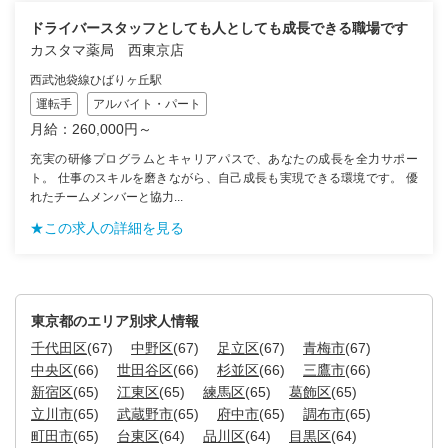
ドライバースタッフとしても人としても成長できる職場です
カスタマ薬局 西東京店
西武池袋線ひばりヶ丘駅
運転手
アルバイト・パート
月給：260,000円～
充実の研修プログラムとキャリアパスで、あなたの成長を全力サポー
ト。 仕事のスキルを磨きながら、自己成長も実現できる環境です。 優
れたチームメンバーと協力...
★この求人の詳細を見る
東京都のエリア別求人情報
千代田区
(67)
中野区
(67)
足立区
(67)
青梅市
(67)
中央区
(66)
世田谷区
(66)
杉並区
(66)
三鷹市
(66)
新宿区
(65)
江東区
(65)
練馬区
(65)
葛飾区
(65)
立川市
(65)
武蔵野市
(65)
府中市
(65)
調布市
(65)
町田市
(65)
台東区
(64)
品川区
(64)
目黒区
(64)