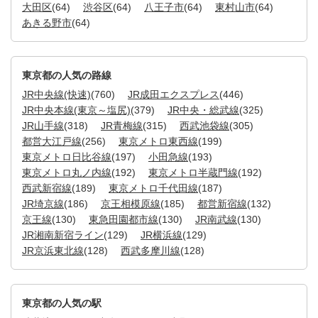
大田区
(64)
渋谷区
(64)
八王子市
(64)
東村山市
(64)
あきる野市
(64)
東京都の人気の路線
JR中央線(快速)
(760)
JR成田エクスプレス
(446)
JR中央本線(東京～塩尻)
(379)
JR中央・総武線
(325)
JR山手線
(318)
JR青梅線
(315)
西武池袋線
(305)
都営大江戸線
(256)
東京メトロ東西線
(199)
東京メトロ日比谷線
(197)
小田急線
(193)
東京メトロ丸ノ内線
(192)
東京メトロ半蔵門線
(192)
西武新宿線
(189)
東京メトロ千代田線
(187)
JR埼京線
(186)
京王相模原線
(185)
都営新宿線
(132)
京王線
(130)
東急田園都市線
(130)
JR南武線
(130)
JR湘南新宿ライン
(129)
JR横浜線
(129)
JR京浜東北線
(128)
西武多摩川線
(128)
東京都の人気の駅