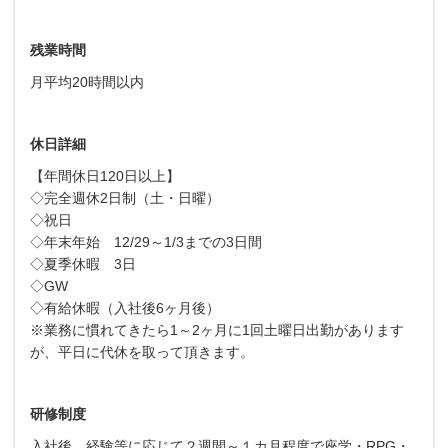
残業時間
月平均20時間以内
休日詳細
【年間休日120日以上】
◇完全週休2日制（土・日曜）
◇祝日
◇年末年始 12/29～1/3までの3日間
◇夏季休暇 3日
◇GW
◇有給休暇（入社後6ヶ月後）
※業務に慣れてきたら1～2ヶ月に1回土曜日出勤があります
が、平日に代休を取って頂きます。
研修制度
入社後、経験等に応じて２週間～１カ月程度で座学・RPG・