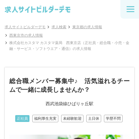
求人サイトビルダーデモ
求人検索
東京都の求人情報
西東京市の求人情報
株式会社カスタマ カスタマ薬局 西東京店（正社員・総合職・小売・金
融・サービス・ソフトウエア・通信）の求人情報
総合職メンバー募集中♪ 活気溢れるチー
ムで一緒に成長しませんか？
西武池袋線ひばりヶ丘駅
正社員
福利厚生充実
未経験歓迎
土日休
学歴不問