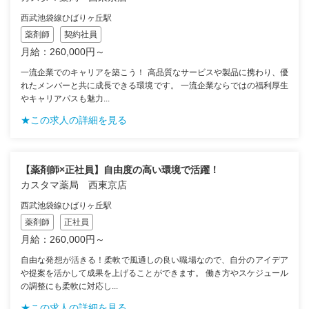
西武池袋線ひばりヶ丘駅
薬剤師
契約社員
月給：260,000円～
一流企業でのキャリアを築こう！ 高品質なサービスや製品に携わり、優
れたメンバーと共に成長できる環境です。 一流企業ならではの福利厚生
やキャリアパスも魅力...
★この求人の詳細を見る
【薬剤師×正社員】自由度の高い環境で活躍！
カスタマ薬局 西東京店
西武池袋線ひばりヶ丘駅
薬剤師
正社員
月給：260,000円～
自由な発想が活きる！柔軟で風通しの良い職場なので、自分のアイデア
や提案を活かして成果を上げることができます。 働き方やスケジュール
の調整にも柔軟に対応し...
★この求人の詳細を見る